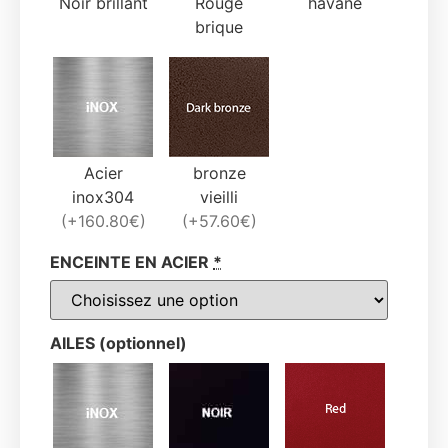
Noir brillant
Rouge
havane
brique
Acier
bronze
inox304
vieilli
(+160.80€)
(+57.60€)
ENCEINTE EN ACIER
*
AILES (optionnel)